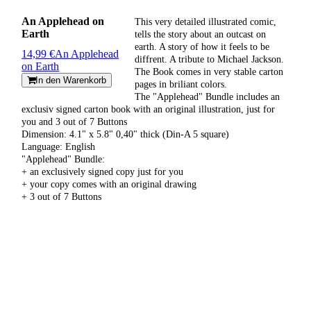
An Applehead on
This very detailed illustrated comic,
Earth
tells the story about an outcast on
earth. A story of how it feels to be
14,99 €
An Applehead
diffrent. A tribute to Michael Jackson.
on Earth
The Book comes in very stable carton
In den Warenkorb
pages in briliant colors.
The "Applehead" Bundle includes an
exclusiv signed carton book with an original illustration, just for
you and 3 out of 7 Buttons
Dimension: 4.1" x 5.8" 0,40" thick (Din-A 5 square)
Language: English
"Applehead" Bundle:
+ an exclusively signed copy just for you
+ your copy comes with an original drawing
+ 3 out of 7 Buttons