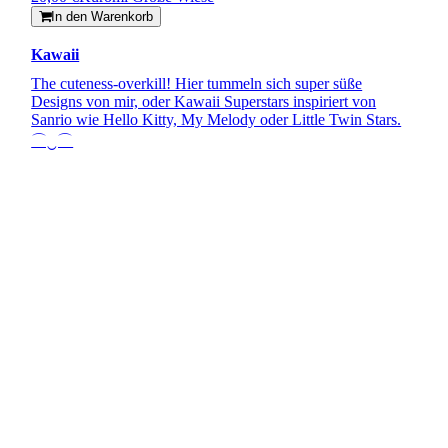
In den Warenkorb
Kawaii
The cuteness-overkill! Hier tummeln sich super süße
Designs von mir, oder Kawaii Superstars inspiriert von
Sanrio wie Hello Kitty, My Melody oder Little Twin Stars.
⌒‿⌒