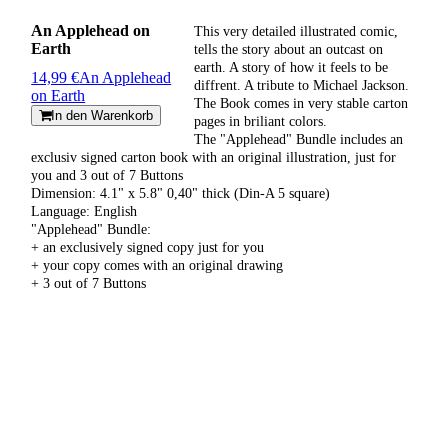
An Applehead on
This very detailed illustrated comic,
Earth
tells the story about an outcast on
earth. A story of how it feels to be
14,99 €
An Applehead
diffrent. A tribute to Michael Jackson.
on Earth
The Book comes in very stable carton
In den Warenkorb
pages in briliant colors.
The "Applehead" Bundle includes an
exclusiv signed carton book with an original illustration, just for
you and 3 out of 7 Buttons
Dimension: 4.1" x 5.8" 0,40" thick (Din-A 5 square)
Language: English
"Applehead" Bundle:
+ an exclusively signed copy just for you
+ your copy comes with an original drawing
+ 3 out of 7 Buttons